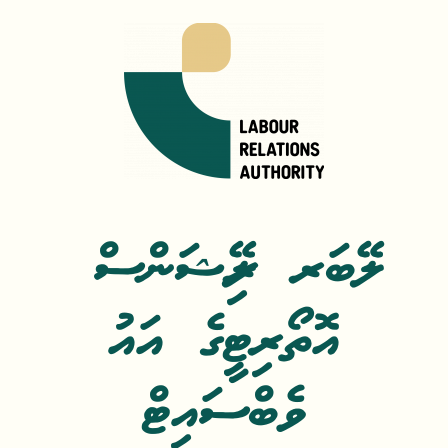
Skip
to
content
ލޭބަރ ރިލޭޝަންސް
އޮތޯރިޓީގެ އައު
ވެބްސައިޓް