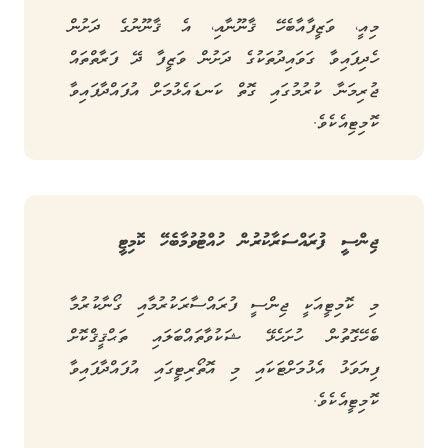
މިއީ، ވަޒީފާއާބެހޭ ޤާނޫނާއި، އެ ޤާނޫނުގެ ދަށުން
ހެދިފައިވާ ގަވައިދުތަކުގެ ދަށުން ވަޒީފާ ދޭ ފަރާތްތައް
ޖުރިމަނާ ކުރުމުގައި ގޮތް ކަނޑައެޅުމަށް އުފައްދާފައިވާ
ކޮމިޓިއެކެވެ.
ޖިންސީ ފުރައްސަރާކުރުން ހުއްޓުވުމާބެހޭ ކޮމިޓީ
މި ކޮމިޓީއަކީ ޖިންސީ ފުރައްސާރަކުރުމާއި ގޯނާކުރުމާ
ބެހޭގޮތުން ހުށަހެޅޭ ޝަކުވާތައްބަލައި ތަޙްޤީޤްކޮށް
ފިޔަވަޅު އެޅުމަށްޓަކައި މި އޮތޯރިޓީގައި އުފައްދާފައިވާ
ކޮމިޓީއެކެވެ.