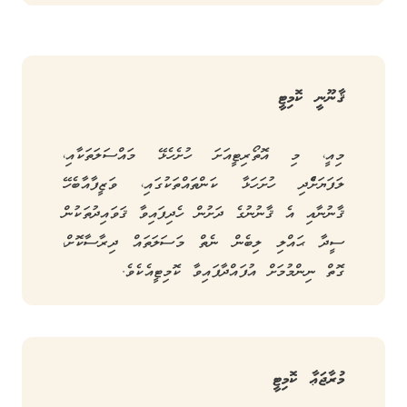
ޤާނޫނީ ކޮމިޓީ
މިއީ، މި އޮތޯރިޓީއަށަ ހުށެހެޅޭ މައްސަލަތަކާއި،
ލަފަޔަށްެެދި ހުށަހަޅާ ކަންތައްތަކުގައި، ވަޒީފާއާބެހޭ
ޤާނުނާއި އެ ޤާނުނުގެ ދަށުން ހެދިފައިވާ ޤަވައިދުތަކުން
ސީދާ ޙައްލި ލިބެން ނެތް މަސަލަތައް ދިރާސާކޮށް،
ގޮތް ނިންމުމަށް އުފައްދާފައިވާ ކޮމިޓީއެކެވެ.
މުރާޖަޢާ ކޮމިޓީ