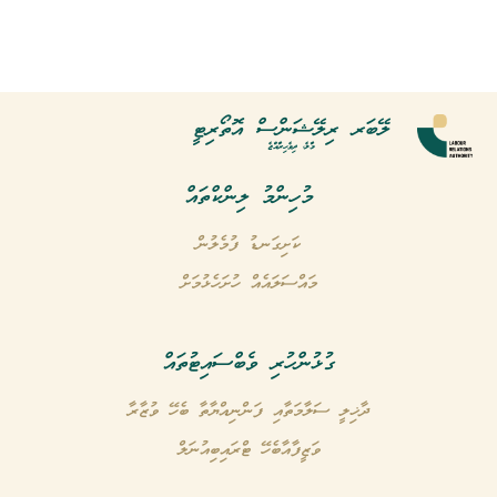
ލޭބަރ ރިލޭޝަންސް އޮތޯރިޓީ
މާލެ، ދިވެހިރާއްޖެ
މުހިންމު ލިންކްތައް
ކަށިގަނޑު ފުމެލުން
މައްސަލައެއް ހުށަހެޅުމަށް
ގުޅުންހުރި ވެބްސައިޓުތައް
ދާޚިލީ ސަލާމަތާއި ފަންނިއްޔާތާ ބެހޭ ވުޒާރާ
ވަޒީފާއާބެހޭ ޓްރައިބިއުނަލް