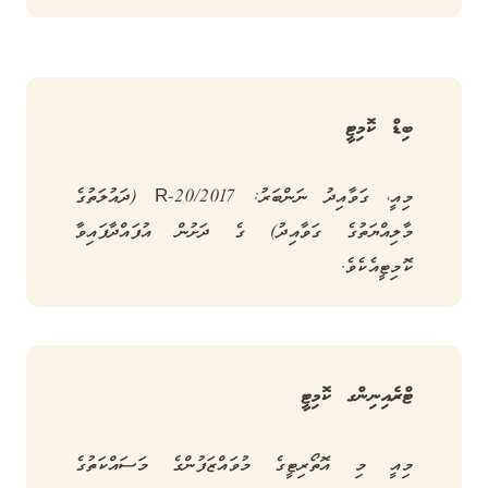
ބިޑް ކޮމިޓީ
މިއީ، ގަވާއިދު ނަންބަރު: R-20/2017 (ދައުލަތުގެ
މާލިއްޔަތުގެ ގަވާއިދު) ގެ ދަށުން އުފައްދާފައިވާ
ކޮމިޓީއެކެވެ.
ޓްރެއިނިންގ ކޮމިޓީ
މިއީ މި އޮތޯރިޓީގެ މުވައްޒަފުންގެ މަސައްކަތުގެ