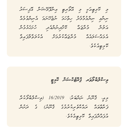
މި ކޮމިޓީއަކީ މި އޮތޯރިޓީ އިންފޮމޭޝަން އޮފިސަރު
ނިންމި ނިންމުމާމެދު ހިތްހަމަ ނުޖެހޭނަމަ އެނިންމުމެއް
އަލުން މުރާޖަޢާ ކޮށްދިނުންއެދި ހުށަހެޅުމުން
އެމައްސަލައެއް މުރާޖަޢާކުރުމަށް އެކުލަވާލާފައިވާ
ކޮމިޓީއެކެވެ.
ވިސްލްބްލޯވަރ ޕްރޮޓެކްޝަން ކޮމިޓީ
މިއީ، ޤާނޫނު ނަންބަރު: 16/2019 (ވިސްލްބްލޯކުރާ
ފަރާތްތައް ރައްކާތެރިކުރުމުގެ ޤާނޫނު) ގެ ދަށުން
އުފައްދާފައިވާ ކޮމިޓީއެކެވެ.