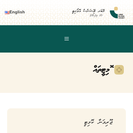
Ski
t
ލޭބަރ ރިލޭޝަންސް އޮތޯރިޓީ
English
މާލެ، ދިވެހިރާއްޖެ
conten
ކޮމިޓީތައް
ޖޫރިމަނާ ކޮމިޓީ