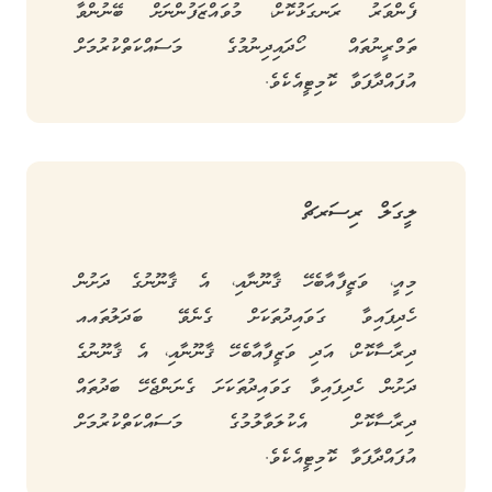
ފެންވަރު ރަނގަޅުކޮށް، މުވައްޒަފުންނަށް ބޭނުންވާ
ތަމްރީނުތައް ހޯދައިދިނުމުގެ މަސައްކަތްކުރުމަށް
އުފައްދާފަވާ ކޮމިޓީއެކެވެ.
ލީގަލް ރިސަރޗް
މިއީ، ވަޒީފާއާބެހޭ ޤާނޫނާއި، އެ ޤާނޫނުގެ ދަށުން
ހެދިފައިވާ ގަވައިދުތަކަށް ގެނެވޭ ބަދަލުތައއ
ދިރާސާކޮށް، އަދި ވަޒީފާއާބެހޭ ޤާނޫނާއި، އެ ޤާނޫނުގެ
ދަށުން ހެދިފައިވާ ގަވައިދުތަކަށަ ގެނަންޖެހޭ ބަދުތައް
ދިރާސާކޮށް އެކުލަވާލުމުގެ މަސައްކަތްކުރުމަށް
އުފައްދާފަވާ ކޮމިޓީއެކެވެ.