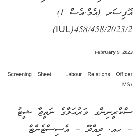
އޮފިސަރ (އެމް.އެސް 1)
IUL)458/458/2023/2)
February 9, 2023
Screening Sheet – Labour Relations Officer
MS1
ސްކްރީނިންގ މަރުޙަލާގެ ނަތީޖާ ޝީޓު
– ހއ. ދިއްދޫ – އެސިސްޓެންޓް