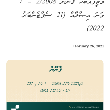
ވަޒީފާއާބެހޭ ޤާނޫނު 2/2008 – 7
ވަނަ އިޞްލާޙް (21 ސެޕްޓެންބަރު
2022)
February 26, 2023