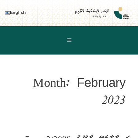
Ski
t
ލޭބަރ ރިލޭޝަންސް އޮތޯރިޓީ
English
މާލެ، ދިވެހިރާއްޖެ
conten
Month:
February
2023