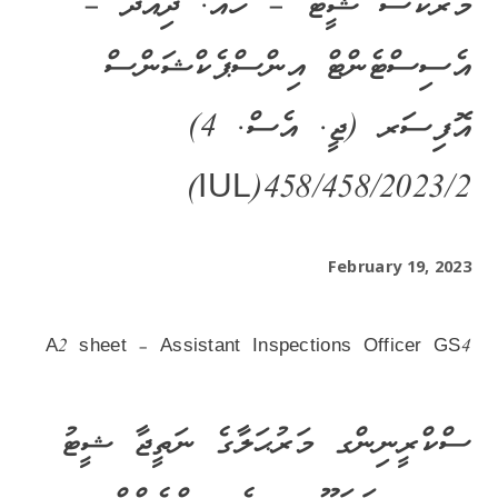
މާރކްސް ޝީޓު – ހއ. ދިއްދޫ –
އެސިސްޓެންޓް އިންސްޕެކްޝަންސް
އޮފިސަރ (ޖީ. އެސް. 4)
IUL)458/458/2023/2)
February 19, 2023
A2 sheet – Assistant Inspections Officer GS4
ސްކްރީނިންގ މަރުޙަލާގެ ނަތީޖާ ޝީޓު