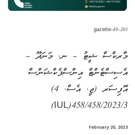
gazette-49-201
މާރކްސް ޝީޓު – ނ. މަނަދޫ –
އެސިސްޓެންޓް އިންސްޕެކްޝަންސް
އޮފިސަރ (ޖީ. އެސް. 4)
IUL)458/458/2023/3)
February 20, 2023