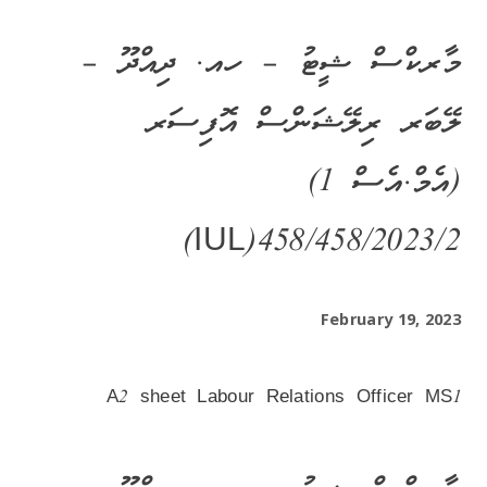
މާރކްސް ޝީޓު – ހއ. ދިއްދޫ –
ލޭބަރ ރިލޭޝަންސް އޮފިސަރ
(އެމް.އެސް 1)
IUL)458/458/2023/2)
February 19, 2023
A2 sheet Labour Relations Officer MS1