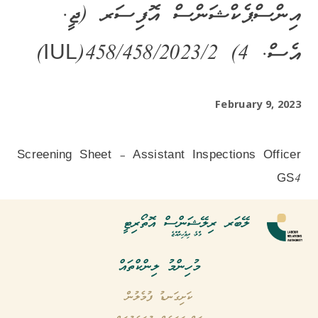
އިންސްޕެކްޝަންސް އޮފިސަރ (ޖީ.
އެސް. 4) IUL)458/458/2023/2)
February 9, 2023
Screening Sheet – Assistant Inspections Officer
GS4
ލޭބަރ ރިލޭޝަންސް އޮތޯރިޓީ
މާލެ، ދިވެހިރާއްޖެ
މުހިންމު ލިންކްތައް
ކަށިގަނޑު ފުމެލުން