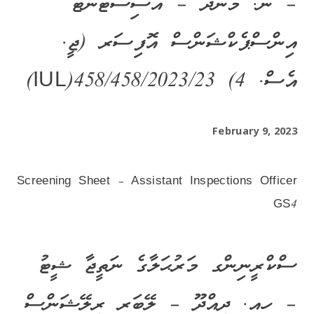
– ނ. މަނަދޫ – އެސިސްޓެންޓް
އިންސްޕެކްޝަންސް އޮފިސަރ (ޖީ.
އެސް. 4) IUL)458/458/2023/23)
February 9, 2023
Screening Sheet – Assistant Inspections Officer
GS4
ސްކްރީނިންގ މަރުޙަލާގެ ނަތީޖާ ޝީޓު
– ހއ. ދިއްދޫ – ލޭބަރ ރިލޭޝަންސް