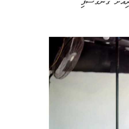
އަށް ގެންގޮސްފި