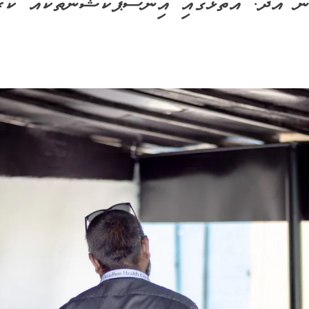
ް އދ. އަތޮޅުގައި އިންސްޕެކްޝަންތަކެއް ކުރި