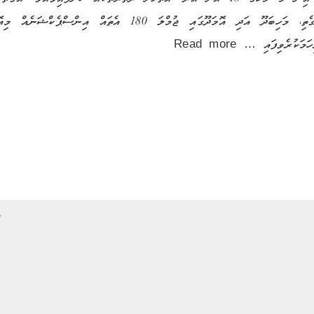
މުވައްޒަފުން ގެންގުޅޭ ރަށްތަކުގެ ތެރެއިން ދަނގެތި، މަހިބަދޫ އަދި އ
ުރިހަމަކުރެވިފައި …
Read more