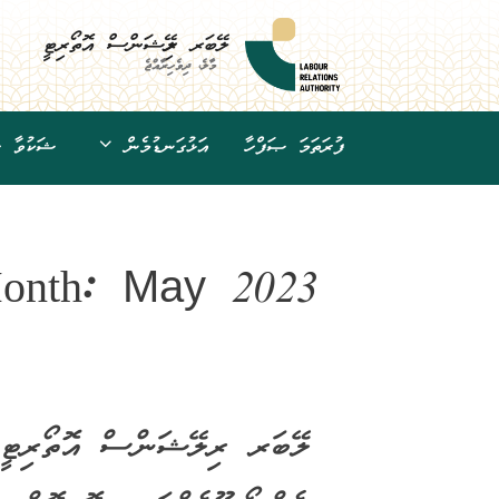
Ski
t
ލޭބަރ ރިލޭޝަންސް އޮތޯރިޓީ
conten
މާލެ، ދިވެހިރާއްޖެ
ފުރަތަމަ ޞަފްހާ
އަޅުގަނޑުމެން
ޝަކުވާ ހު
onth:
May 2023
ލޭބަރ ރިލޭޝަންސް އޮތޯރިޓީގެ