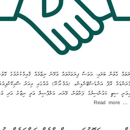
ައް ގާތުން ބަލައި، އަވަސް ފިޔަވަޅުތައް އެޅޭނެ ނިޒާމެއް ޤާއިމްކުރުމުގެ ގޮތުނ
ޮރަންޑަމް އޮފް އަންޑަސްޓޭންޑިންގ (އެމް.އޯ.ޔޫ) އެއްގައި މިއަދު ސޮއިކޮށްފިއެވ
ައިވަނީ ސިޓީ ކައުންސިލުގެ ފަރާތުން، މޭޔަރ އަލްފާޟިލް ޢަލީ ނިޒާރު އަދި އެލް.އ
ަތު …
Read more