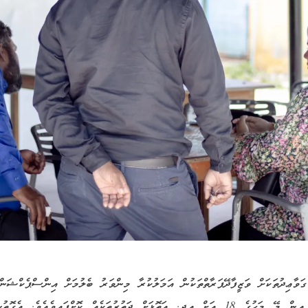
ގަވާޢިދުތަކަށް ވަޒީފާދޭފަރާތްތަކުން އަމަލުކުރާ މިންވަރު ބެލުމަށް އިންސްޕެކްޝަނ
ހިންގުމަށް، މި އޮތޯރިޓީން، އެޕްރީލް މަހުގެ 30 އިން މޭ މަހުގެ 18 އަށް އދ. އަތޮޅަށް ދަތުރު