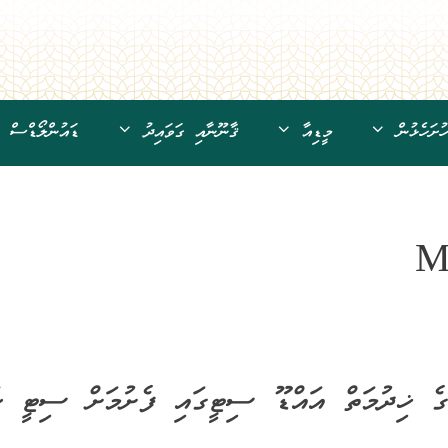
ށަހެޅުން
މީޑިއާ
ޤާނޫނާއި ގަވައިދު
ޑައުންލޯޑްސް
M
 ޚިދުމަތް އައްޑޫ ސިޓީގައި ފެށުމަށް ސިޓީ ކަ