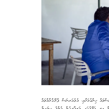
ްސްތައް ހިންގުމަށާއި، އެވެއަރނަސް ޕްރޮގްރާމްތައް
ތަކެއް ކޮށްފައިވެއެވެ. އެގޮތުން އދ އަތޮޅުގައި ވަޒީފާދީގެން އެންމެ ގިނައިން