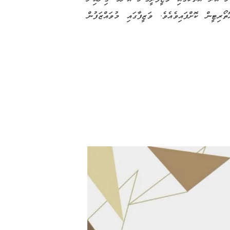
ޮމަދޫގައި ޖުމްލަ 180 އެތައް އިންސްޕެކްޝަނެއް މިއޮތޯރިޓީން ކޮށްފައިވެއެވެ. ވަޒީފާގައި މުވައްޒަފުން