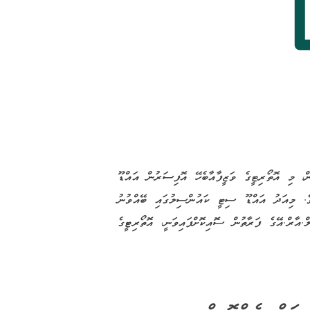
ް، މި އޮތޯރިޓީގެ ވަޒީފާއާބެހޭ އޮފިސަރުން އައްޑޫ
ެ. މިއަދު އައްޑޫ ސިޓީ ކައުންސިލުގައި ބޭއްވުނު
ާރް.އޭގެ ފަރާތުން ސޮއިކޮށްފައިވަނީ، އޮތޯރިޓީގެ