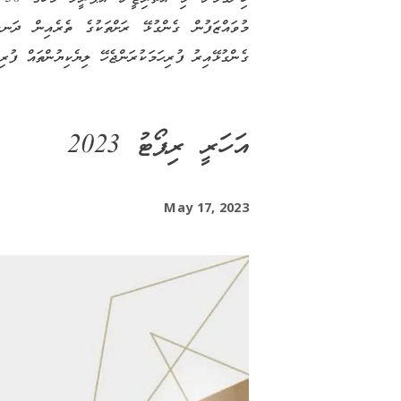
ގެންގުޅޭއިރު ފުރިހަމަކުރަންޖެހޭ ލިޔެކިޔުންތައް ފ
އަހަރީ ރިޕޯޓު 2023
May 17, 2023