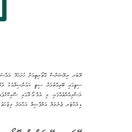
ލޭބަރ ރިލޭޝަންސް އޮތޯރިޓީއަށް ހުށަހަޅޭ މައްސަލަތ
ސިޓީގައި ބޭތިއްބުމަށް، ސިޓީ ކައުންސިލާއެކު މެމ
ރަސްމިއްޔާތެއްގައި، މި އެމް.އޯ.ޔޫގައި ސޮއިކޮށްފ
ޑިރެކްޓަރ ޖެނެރަލް އަލްފާޟިލް އަޙްމަދު މިޒުހ