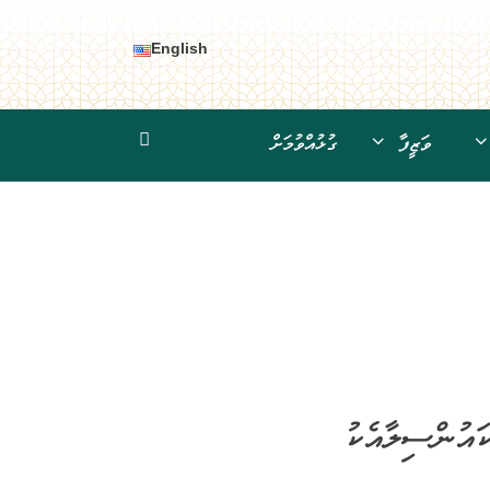
English
ވަޒީފާ
ގުޅުއްވުމަށް
އުންސިލާއެކު