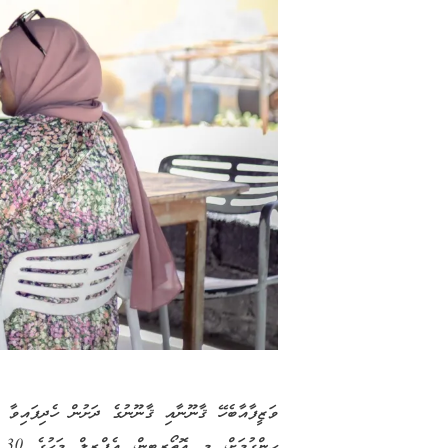
ވަޒީފާއާބެހޭ ޤާނޫނާއި ޤާނޫނުގެ ދަށުން ހެދިފައިވާ 