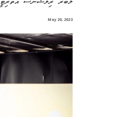
ލޭބަރ ރިލޭޝަންސް އޮތޯރިޓީނ
May 20, 2023