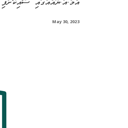
އެމް.އޯ.ޔޫއެއްގައި ސޮއިކޮށްފި
May 30, 2023