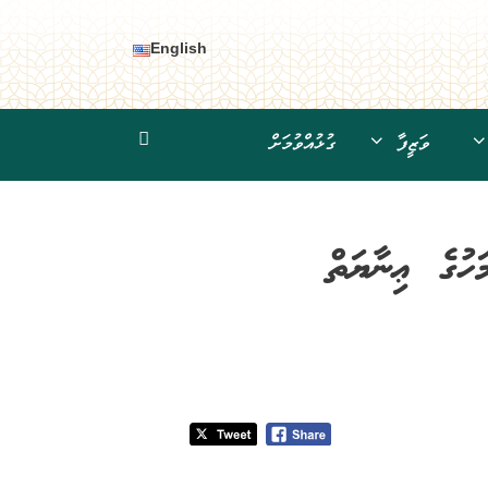
English
ވަޒީފާ
ގުޅުއްވުމަށް
ހުގެ ޢިނާޔަތް