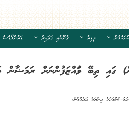
ށަހެޅުން
މީޑިއާ
ޤާނޫނާއި ގަވައިދު
ޑައުންލޯޑްސް
ް) ގައި ތިބޭ މުވައްޒަފުންނަށް ރަމަޟާން މަ
ަމަޟާންމަހުގެ ޢިނާޔަތް ޙައްޤުވާނެ.