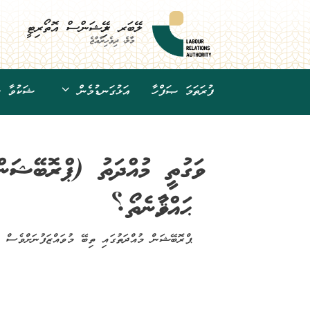
Ski
t
ލޭބަރ ރިލޭޝަންސް އޮތޯރިޓީ
conten
މާލެ، ދިވެހިރާއްޖެ
ފުރަތަމަ ޞަފްހާ
އަޅުގަނޑުމެން
ޝަކުވާ ހު
ވަގުތީ މުއްދަތު (ޕްރޮބޭޝަނ
ޙައްޤުވާނެތޯ؟
ޕްރޮބޭޝަން މުއްދަތުގައި ތިބޭ މުވައްޒަފުނަށްވެސް ރ