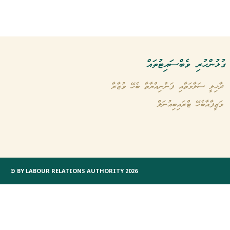
ގުޅުންހުރި ވެބްސައިޓުތައް
ދާޚިލީ ސަލާމަތާއި ފަންނިއްޔާތާ ބެހޭ ވުޒާރާ
ވަޒީފާއާބެހޭ ޓްރައިބިއުނަލް
© BY LABOUR RELATIONS AUTHORITY 2026