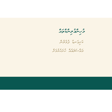
މުހިންމު ލިންކްތައް
ކަށިގަނޑު ފުމެލުން
މައްސަލައެއް ހުށަހެޅުމަށް