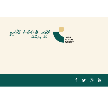
ލޭބަރ ރިލޭޝަންސް އޮތޯރިޓީ
މާލެ، ދިވެހިރާއްޖެ