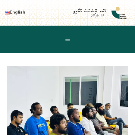
Ski
t
ލޭބަރ ރިލޭޝަންސް އޮތޯރިޓީ
English
މާލެ، ދިވެހިރާއްޖެ
conten