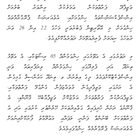
ވަޒީފާދޭ ފަރާތްތަކުން ޢަމަލުކުރާ މިންވަރު ބެލުމަށް
އިންސްޕެކްޝަންސްތައް ހިންގުމަށާއި، އެވެއަރނަސް ޕްރޮގްރާމްތައް
ހިންގުމަށް، މި އޮތޯރިޓީން ފެބުރުވަރީ މަހުގެ 22 އިން 26 ވަނަ
ދުވަހުގެ ނިޔަލަށް ފެލިދެއަތޮޅަށް ދަތުރެއްކޮށްފިއެވެ.
މި ދަތުރުގައި އެ އަތޮޅުގައި ހިންގަމުންދާ 05 ރިސޯޓަކާއި، އެ އަތޮޅު
ތިނަދޫ އަދި ފެލިދޫގައި ހިންގަމުންދާ ވިޔަފާރިތައް ވަނީ
އިންސްޕެކްޓްކޮށްފައެވެ. މީގެ އިތުރުން، ވ. ތިނަދޫ ކައުންސިލާ ގުޅިގެން،
އެ ރަށުގައި ވަޒީފާދީގެން މުވައްޒަފުން ގެންގުޅޭ ފަރާތްތަކާއި،
ވަޒީފާއަދާކުރާ ފަރާތްތަކަށް އަމާޒުކޮށް ވަޒީފާއާބެހޭ ޤާނޫނާއި، އެ
ޤާނޫނުގެ ދަށުން ހެދިފައިވާ ގަވާއިދުތަކަށް ހޭލުންތެރި ކުރުވައި އަދި އެ
ފަރާތްތަކަށް ބޭނުންވާ ފަންނީ ލަފަޔާއި މަޢުލޫމާތު ފޯރުކޮށްދިނުމަށް
އެވެއަރނަސް ޕްރޮގްރާމެއް ހިންގާފައިވެއެވެ.