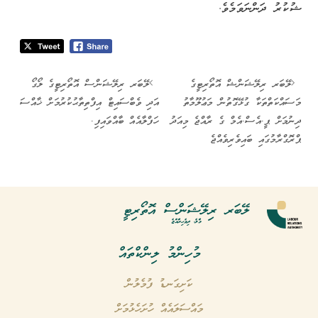
ޝުކުރު ދަންނަވަމެވެ.
ލޭބަރ ރިލޭޝަންޝް އޮތޯރިޓީގެ
ލޭބަރ ރިލޭޝަންސް އޮތޯރިޓީގެ ލޯގޯ
މަސައްކަތްތަކާ ގުޅޭގޮތުން މަޢުލޫމާތު
އަދި ވެބްސައިޓް އިފްތިތާޙުކުރުމަށް ޚާއްސަ
ދިނުމަށް ޕީ.އެސް.އެމް ގެ ރާއްޖެ މިއަދު
ހަފްލާއެއް ބާއްވައިފި.
ޕްރޮގްރާމުގައި ބައިވެރިވެއްޖެ
ލޭބަރ ރިލޭޝަންސް އޮތޯރިޓީ
މާލެ، ދިވެހިރާއްޖެ
މުހިންމު ލިންކްތައް
ކަށިގަނޑު ފުމެލުން
މައްސަލައެއް ހުށަހެޅުމަށް