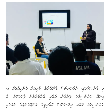
މި ފުރުޞަތުގައި، އެވެއަރނެސް ޕްރޮގްރާމް ކުރިއަށް ގެންދިއުމަށް ވ.
ތިނަދޫ ކައުންސިލްގެ ފަރާތުން ދެއްވި އެއްބާރުލުން ފާހަގަކޮށް، އެ
ކައުންސިލަށް ލޭބަރ ރިލޭޝަންސް އޮތޯރިޓީގެ މެނޭޖްމެންޓުގެ ނަމުގައި