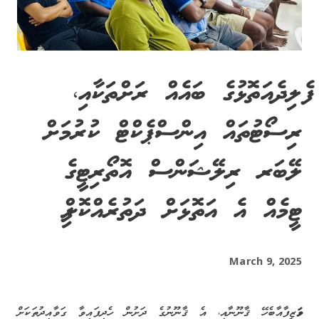
ފެލިދެއަތޮޅުގެ ބައެއް ރަށްތަކާއި،
ރިސޯޓުތައް އިންސްޕެކްޓް ކުރުމަށް
ލޭބަރ ރިލޭޝަންސް އޮތޯރިޓީގެ
ޓީމެއް އެ އަތޮޅަށް ދަތުރެއްކޮށްފި
March 9, 2025
ވަ
ޒީފާއާބެހޭ ޤާނޫނާއި، އެ ޤާނޫނުގެ ދަށުން ހެދިފައިވާ ގަވާއިދުތަކަށް