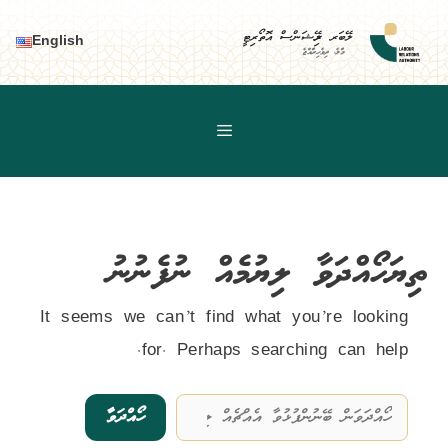
Ski
t
ލޭބަރ ރިލޭޝަންސް އޮތޯރިޓީ
English
މާލެ، ދިވެހިރާއްޖެ
conten
ތިޔަހޯއްދަވާ ލިޔުމެއް ނުފެނުނު
It seems we can’t find what you’re looking
for. Perhaps searching can help.
Search
for: