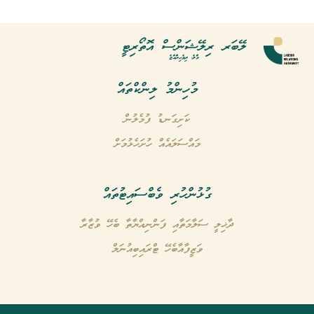
ލޭބަރ ރިލޭޝަންސް އޮތޯރިޓީ
މާލެ، ދިވެހިރާއްޖެ
މުހިންމު ލިންކްތައް
ކަށިގަނޑު ފުމެލުން
މައްސަލައެއް ހުށަހެޅުމަށް
ގުޅުންހުރި ވެބްސައިޓުތައް
ދާޚިލީ ސަލާމަތާއި ފަންނިއްޔާތާ ބެހޭ ވުޒާރާ
ވަޒީފާއާބެހޭ ޓްރައިބިއުނަލް