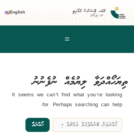
Ski
t
ލޭބަރ ރިލޭޝަންސް އޮތޯރިޓީ
English
މާލެ، ދިވެހިރާއްޖެ
conten
ތިޔަހޯއްދަވާ ލިޔުމެއް ނުފެނުނު
It seems we can’t find what you’re looking
for. Perhaps searching can help.
Search
for: