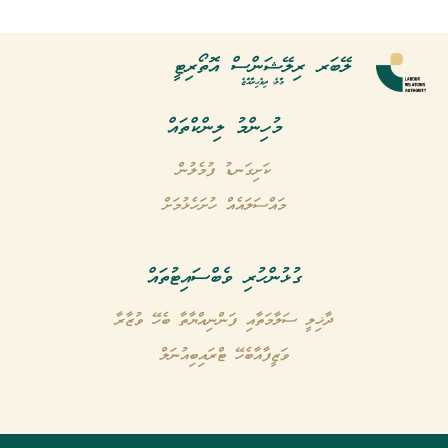
ލޭބަރ ރިލޭޝަންސް އޮތޯރިޓީ
މާލެ، ދިވެހިރާއްޖެ
މުހިންމު ލިންކްތައް
ކަށިގަނޑު ފުމެލުން
މައްސަލައެއް ހުށަހެޅުމަށް
ގުޅުންހުރި ވެބްސައިޓުތައް
ދާޚިލީ ސަލާމަތާއި ފަންނިއްޔާތާ ބެހޭ ވުޒާރާ
ވަޒީފާއާބެހޭ ޓްރައިބިއުނަލް