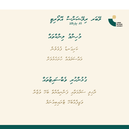
ލޭބަރ ރިލޭޝަންސް އޮތޯރިޓީ
މާލެ، ދިވެހިރާއްޖެ
މުހިންމު ލިންކްތައް
ކަށިގަނޑު ފުމެލުން
މައްސަލައެއް ހުށަހެޅުމަށް
ގުޅުންހުރި ވެބްސައިޓުތައް
ދާޚިލީ ސަލާމަތާއި ފަންނިއްޔާތާ ބެހޭ ވުޒާރާ
ވަޒީފާއާބެހޭ ޓްރައިބިއުނަލް