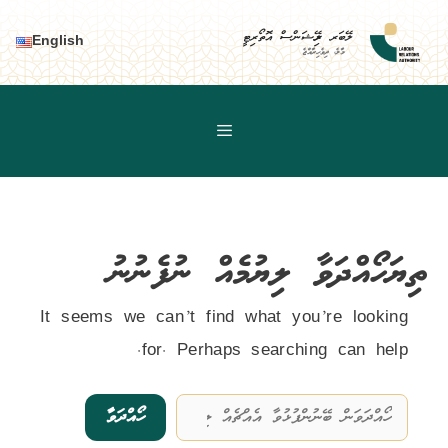
Ski
t
ލޭބަރ ރިލޭޝަންސް އޮތޯރިޓީ
English
މާލެ، ދިވެހިރާއްޖެ
conten
ތިޔަހޯއްދަވާ ލިޔުމެއް ނުފެނުނު
It seems we can’t find what you’re looking
for. Perhaps searching can help.
Search
for: