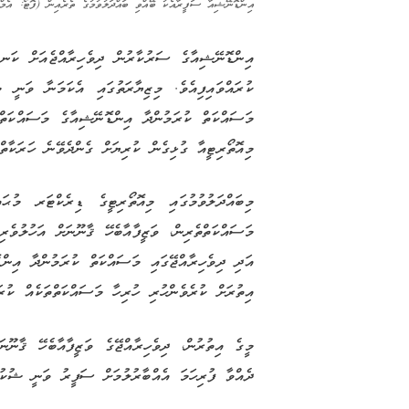
އިންޑޮނޭޝިއާ ސަފީރާއެކު ބޭއްވި ބައްދަލުވުމުގެ ތެރެއިން (ފޮޓޯ: އެމ
އިންޑޮނޭޝިއާގެ ސަރުކާރުން ދިވެހިރާއްޖެއަށް ކަ
ކުރައްވައިފިއެވެ. މިޒިޔާރަތުގައި އެކަމަނާ ވަނީ މ
މަސައްކަތް ކުރަމުންދާ އިންޑޮނޭޝިއާގެ މަސައްކަތްތެރ
މިއޮތޯރިޓީއާ ގުޅިގެން ކުރިޔަށް ގެންދެވޭނެ ހަރަކާތްތ
މިބައްދަލުވުމުގައި މިއޮތޯރިޓީގެ ޑިރެކްޓަރ މުޙަ
މަސައްކަތްތެރިން، ވަޒީފާއާބެހޭ ޤާނޫނަށް އަހުލުވެރި
އަދި ދިވެހިރާއްޖޭގައި މަސައްކަތް ކުރަމުންދާ އިންޑޮ
އިތުރަށް ކުރެވެންހުރި ހުރިހާ މަސައްކަތްތަކެއް ކުރަ
މީގެ އިތުރުން، ދިވެހިރާއްޖޭގެ ވަޒީފާއާބެހޭ ޤާނޫނ
ދެއްވާ ފުރިހަމަ އެއްބާރުލުމަށް ސަފީރު ވަނީ ޝުކުރު