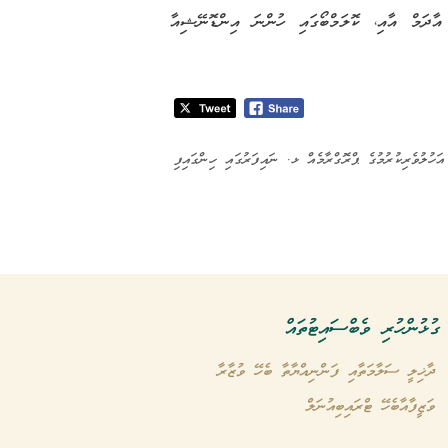
އާދަމް އާއި، ކޮލަމްބޯގައި ހުންނަ އިންޑޮނޭޝިއާ
އަހުލުވެރިކުރުމުގެ ޕްރޮގްރާމެއް ޅ. ނައިފަރުގައި ހިންގައިފި
ގުޅުންހުރި ވެބްސައިޓުތައް
ދާޚިލީ ސަލާމަތާއި ފަންނިއްޔާތާ ބެހޭ ވުޒާރާ
ވަޒީފާއާބެހޭ ޓްރައިބިއުނަލް