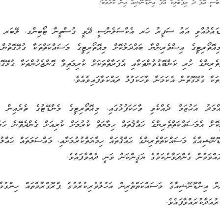
ްބަސީ އޮފް ދަ ރިޕަބްލިކް އޮފް އިންޑޮނޭޝިއާ އިން ކޮލަމްބޯ)
ނޑައެޅުއްވި އައު ސަފީރު ހަރ އެކްސަލެންސީ ދޭވީ ގުސްތީނާ ޓޯބިންގ، ލޭބަރ ރިލ
ިއޮތޯރިޓީގެ އިސްވެރިންނާ ބައްދަލުކޮށް މިއޮތޯރިޓީގެ މަސައްކަތްތަކާ ގުޅޭގޮތުން
ިންގެ ހުރި ކަންބޮޑުވުންތަކާއި އެފަރާތްތަކަށް ކުރިމަތިވާ ގޮންޖެހުންތަކާ ގުޅޭގޮތުނ
ަކާ ގުޅޭގޮތުން އެކަމަނާ ވާހަކަފުޅު ދައްކަވާފައިވެއެވެ.
އްމަދު އަޙުޒަމް ދެއްކެވި ވާހަކަފުޅުގައި، މިއޮތޯރިޓީގެ މެންޑޭޓުގެ ތެރެއިން 
ކޮށް އެމަސައްކަތްތެރިންގެ ހައްޤުތައް ހިމާޔަތް ކުރުމަށް ކުރިއަށް ގެންދެވޭނެ ހަރަކ
ނޭޝިއާގެ މަސައްކަތްތެރިންގެ ޙައްޤުތައް ހިމާޔަތްކުރުމަށާއި، މައްސަލަތައް ޙައްލު
އްވަމުން ގެންދަވާނެކަމުގެ ޔަޤީންކަން ވަނީ ދެއްވާފައެވެ.
ަށް އިންޑޮނޭޝިއާގެ މަސައްކަތްތެރިން އަހުލުވެރިކުރުމުގެ ޕްރޮގްރާމްތައް ހިންގުމާ
އަދާކުރައްވާފައެވެ.