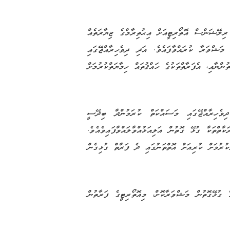
ޭޝަންސް އޮތޯރިޓީއަށް އިޙުތިރާމްގެ ޒިޔާރަތެއް
 މަޝްވަރާ ކުރައްވާފައެވެ. އަދި ދިވެހިރާއްޖޭގައި
ްނާއި، އެފަރާތްތަކުގެ ހައްޤުތައް ހިމާޔަތްކުރުމަށް
ދިވެހިރާއްޖޭގައި މަސައްކަތް ކުރަމުންދާ ބިދޭސީ
ާތްތަކާ ގުޅޭ ގޮތުން އަލިއަޅުއްވާލައްވާފައިވެއެވެ.
ކުރުމަށް ކުރިއަށް އޮތްތަނުގައި ދެ ފަރާތް ގުޅިގެން
 ގުޅޭގޮތުން މަޝްވަރާކޮށް، މިއޮތޯރިޓީގެ ފަރާތުން