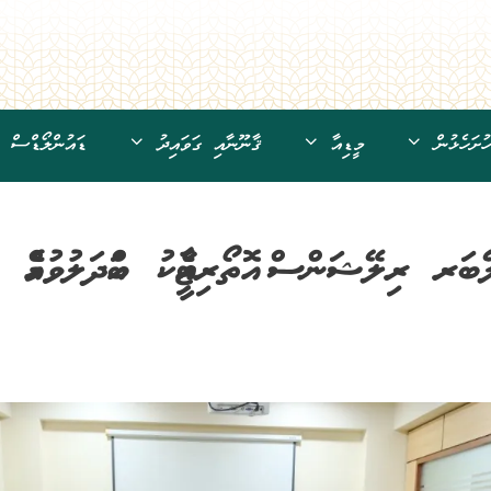
ށަހެޅުން
މީޑިއާ
ޤާނޫނާއި ގަވައިދު
ޑައުންލޯޑްސް
ަރ ރިލޭޝަންސް އޮތޯރިޓީއާއެކު ބައްދަލުވުމެއް ބާއް