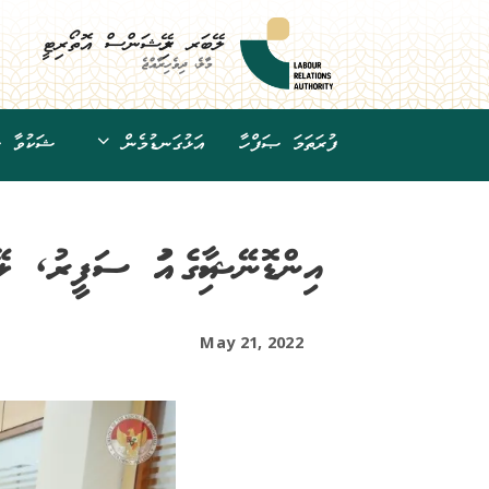
Ski
t
ލޭބަރ ރިލޭޝަންސް އޮތޯރިޓީ
conten
މާލެ، ދިވެހިރާއްޖެ
ފުރަތަމަ ޞަފްހާ
އަޅުގަނޑުމެން
ޝަކުވާ ހު
އިންޑޮނޭޝިއާގެ އައު ސަފީރު, ލޭބ
May 21, 2022