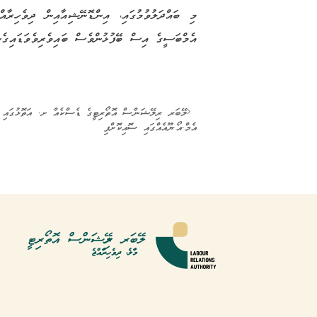
މި ބައްދަލުވުމުގައި، އިންޑޮނޭޝިއާއިން ދިވެހިރާ
އެމްބަސީގެ އިސް ބޭފުޅުންވެސް ބައިވެރިވެވަޑައިގެން
ލޭބަރ ރިލޭޝަންސް އޮތޯރިޓީގެ ޑެސްކެއް ށ. އަތޮޅުގައި ގާ
އެމް.އޯ.ޔޫއެއްގައި ސޮއިކޮށްފި
ލޭބަރ ރިލޭޝަންސް އޮތޯރިޓީ
މާލެ، ދިވެހިރާއްޖެ