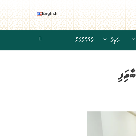
English
ވަޒީފާ
ގުޅުއްވުމަށް
ވައިފި