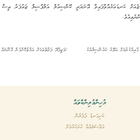
އްޖެއަށް ކަނޑައަޅުއްވާފައިވާ އޮނަރަރީ ކޮންސިއުލް އަލްފާޟިލް ޖައުފަރު ޢީސާ 
ނެވިއެވެ.
އިމްކުރުމަށް އަތޮޅު ކައުންސިލާއެކު
ވަޒީފާދޭ ފަރާތްތަކަށް އަމާޒުކޮށްގެން ޤާނޫނަށް 
މުހިންމު ލިންކްތައް
ކަށިގަނޑު ފުމެލުން
މައްސަލައެއް ހުށަހެޅުމަށް